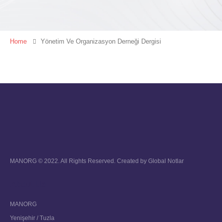
Home
Yönetim Ve Organizasyon Derneği Dergisi
MANORG © 2022. All Rights Reserved. Created by
Global Notlar
About Us
MANORG
Yenişehir / Tuzla