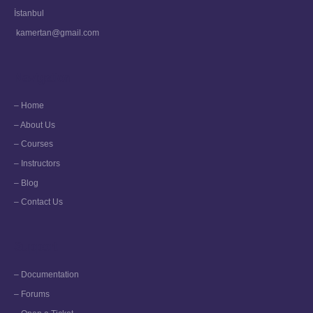
İstanbul
kamertan@gmail.com
Navigation
– Home
– About Us
– Courses
– Instructors
– Blog
– Contact Us
Support
– Documentation
– Forums