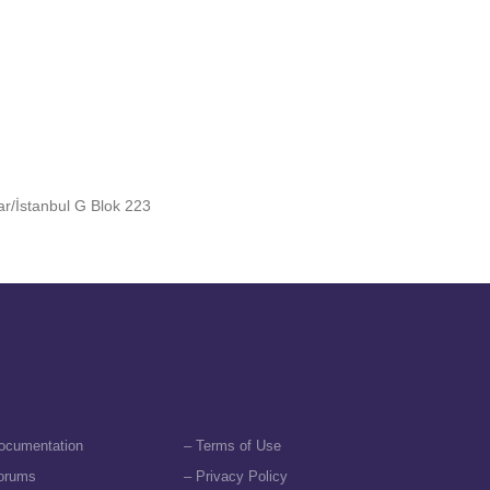
r/İstanbul G Blok 223
pport
More
ocumentation
– Terms of Use
orums
– Privacy Policy