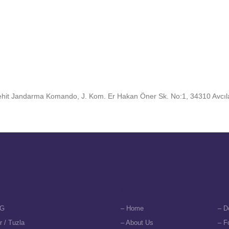
 Şehit Jandarma Komando, J. Kom. Er Hakan Öner Sk. No:1, 34310 Avcıla
t Us
Navigation
Su
G
– Home
– D
r / Tuzla
– About Us
– F