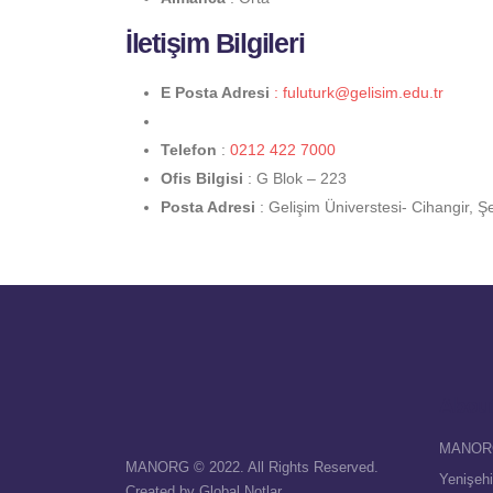
İletişim Bilgileri
E Posta Adresi
: fuluturk@gelisim.edu.tr
Telefon
:
0212 422 7000
Ofis Bilgisi
: G Blok – 223
Posta Adresi
: Gelişim Üniverstesi- Cihangir,
Abou
MANOR
MANORG © 2022. All Rights Reserved.
Yenişehi
Created by
Global Notlar