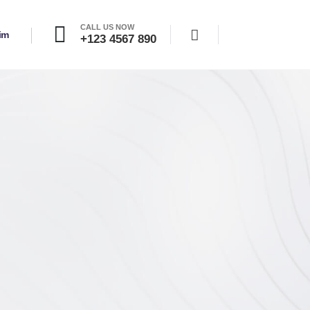
CALL US NOW
şim
+123 4567 890