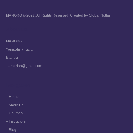
MANORG © 2022. All Rights Reserved. Created by
Global Notlar
About Us
MANORG
Yenişehir / Tuzla
İstanbul
kamertan@gmail.com
Navigation
– Home
– About Us
– Courses
– Instructors
– Blog